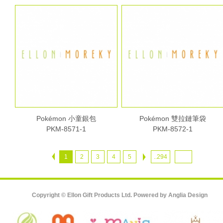
Pokémon 小童銀包
Pokémon 雙拉鏈筆袋
PKM-8571-1
PKM-8572-1
1
2
3
4
5
..294
Copyright © Ellon Gift Products Ltd. Powered by
Anglia Design