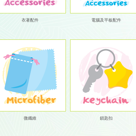
衣著配件
電腦及平板配件
微纖維
鎖匙扣