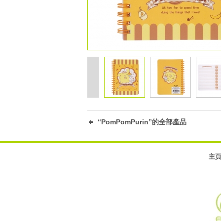
“PomPomPurin”的全部產品
主