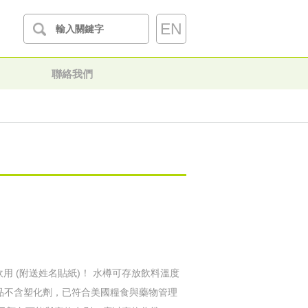
EN
聯絡我們
飲用 (附送姓名貼紙)！ 水樽可存放飲料溫度
℃。 產品不含塑化劑，已符合美國糧食與藥物管理