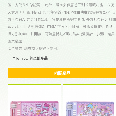
置，方便學生做記認。 此外，還有多個意想不到的隱藏功能，方便
又實用 ♪ 1. 圓形按鈕: 打開筆刨器 (附有2種粗幼度的鉛筆插位) 2. 長
方形按鈕A: 彈力升降筆架，容易取得所需文具 3. 長方形按鈕B: 打開
放大鏡 4. 長方形按鈕C: 打開左下方的小抽屜，可擺放擦膠/小物 5.
長方形按鈕D: 打開後，可隨意轉動3面功能架 (溫度計、沙漏、精美
圖案擺設)
安全警告: 請在成人指導下使用。
“Tomica”的全部產品
相關產品