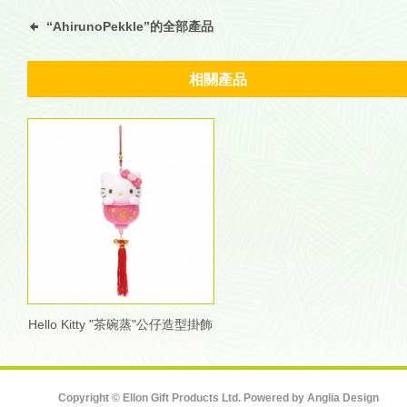
“AhirunoPekkle”的全部產品
相關產品
Hello Kitty "茶碗蒸"公仔造型掛飾
Copyright © Ellon Gift Products Ltd. Powered by
Anglia Design