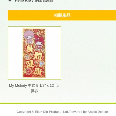
“Hello Kitty”的全部產品
相關產品
My Melody 中式 5 1/2" x 12" 大
揮春
Copyright © Ellon Gift Products Ltd. Powered by
Anglia Design