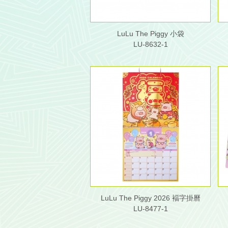
LuLu The Piggy 小袋
LU-8632-1
LuLu The Piggy 2026 褔字掛曆
LU-8477-1