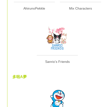
AhirunoPekkle
Mix Characters
Sanrio's Friends
多啦A夢