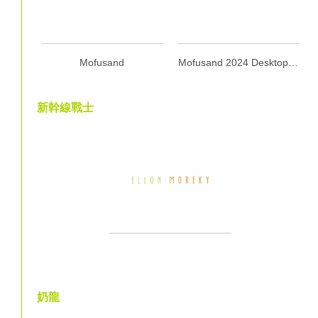
Mofusand
Mofusand 2024 Desktop Calendar with Wooden Stand
新幹線戰士
奶龍